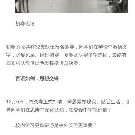
初赛现场
初赛阶段共有32支队伍报名参赛，同学们在辩论中激扬文
字，尽显风采。经过初赛、复赛及决赛多轮选拔，最终有
四支强队凭借出色发挥挺进总决赛。
言语如剑，思想交锋
12月6日，总决赛正式打响。辩题紧扣现实、贴近生活，引
导同学们在思辨中深化认知，在交锋中审视价值：
校内学习更重要还是校外实习更重要？