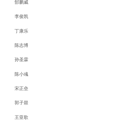
郜鹏威
李俊凯
丁康乐
陈志博
孙圣霖
陈小彧
宋正垒
郭子燚
王亚歌