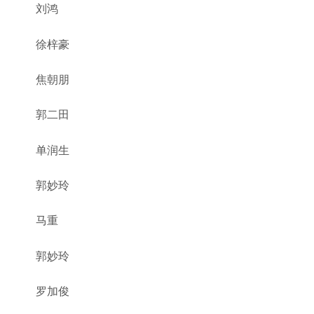
刘鸿
徐梓豪
焦朝朋
郭二田
单润生
郭妙玲
马重
郭妙玲
罗加俊