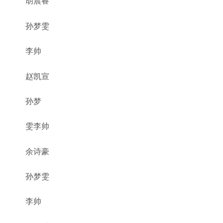
胡晨睿
孙梦雯
李帅
赵凯宣
孙梦
雯李帅
余诗豪
孙梦雯
李帅