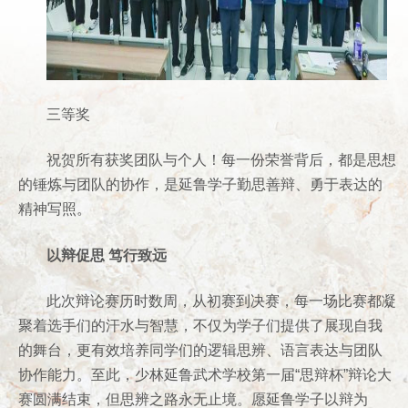
三等奖
祝贺所有获奖团队与个人！每一份荣誉背后，都是思想
的锤炼与团队的协作，是延鲁学子勤思善辩、勇于表达的
精神写照。
以辩促思 笃行致远
此次辩论赛历时数周，从初赛到决赛，每一场比赛都凝
聚着选手们的汗水与智慧，不仅为学子们提供了展现自我
的舞台，更有效培养同学们的逻辑思辨、语言表达与团队
协作能力。至此，少林延鲁武术学校第一届“思辩杯”辩论大
赛圆满结束，但思辨之路永无止境。愿延鲁学子以辩为