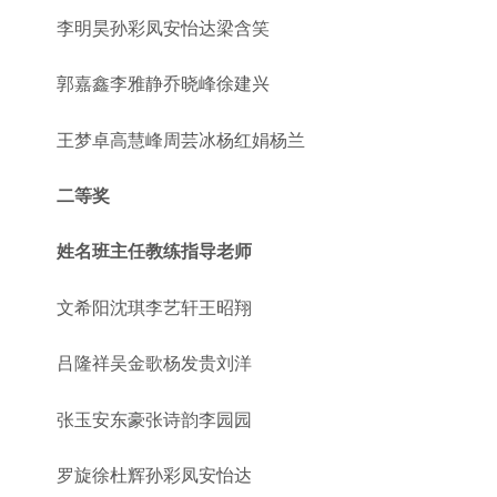
李明昊孙彩凤安怡达梁含笑
郭嘉鑫李雅静乔晓峰徐建兴
王梦卓高慧峰周芸冰杨红娟杨兰
二等奖
姓名班主任教练指导老师
文希阳沈琪李艺轩王昭翔
吕隆祥吴金歌杨发贵刘洋
张玉安东豪张诗韵李园园
罗旋徐杜辉孙彩凤安怡达