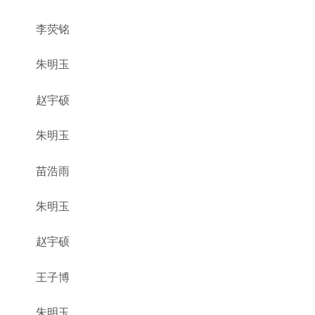
李荧铭
朱明玉
赵宇硕
朱明玉
苗浩雨
朱明玉
赵宇硕
王子博
朱明玉