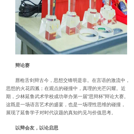
辩论赛
唇枪舌剑辩古今，思想交锋明是非。在言语的激流中，
思想的火花四溅；在观点的碰撞中，真理的光芒闪耀。近
期，少林延鲁武术学校成功举办第一届“思辩杯”辩论大赛。
这既是一场语言艺术的盛宴，也是一场理性思维的碰撞，
展现了延鲁学子对时代议题的真知灼见与价值思考。
以辩会友，以论启思