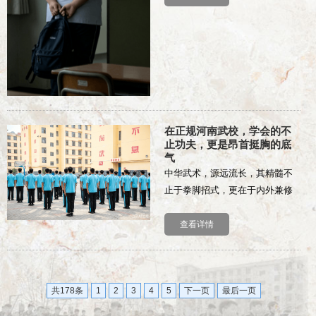
延鲁武术的董同学，体重超标，
习惯性缩在教室角...
在正规河南武校，学会的不
止功夫，更是昂首挺胸的底
气
中华武术，源远流长，其精髓不
止于拳脚招式，更在于内外兼修
的精神塑造。在河南少林延鲁武
术学校，我们始终秉持“让每个学
查看详情
生心中有梦，眼里有光，脚下有
路”的培养理念，致...
共178条
1
2
3
4
5
下一页
最后一页