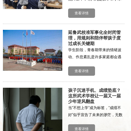
脚地叠被子、洗衣服、整理物
品。少林延鲁武术学校生活条件
查看详情
怎么样、住宿环境好不好，这些
看似琐碎的日常，恰恰是...
延鲁武校准军事化全封闭管
理，用规则和陪伴帮孩子度
过成长关键期
学生阶段，青春期带来的情绪波
动、作息紊乱是许多家庭都会遇
到的普遍现象。少林延鲁武术学
校实行准军事化全封闭管理，通
查看详情
过有节奏的作息、有边界的规
则、有温度的陪伴，帮助...
孩子沉迷手机、成绩垫底？
这所武术学校让一届又一届
少年逆风翻盘
当“不想上学”成为标签，“成绩不
好”似乎宣告了未来的渺茫，无数
家长在深夜辗转难眠：成才之
路，真的只有一条吗？初到少林
查看详情