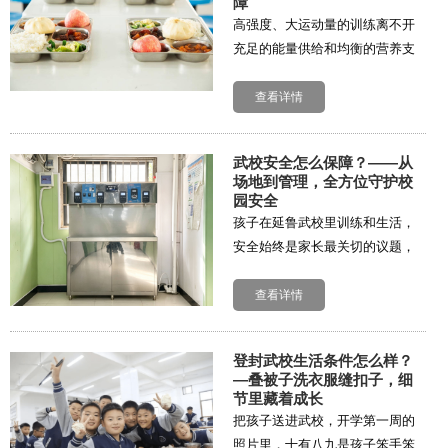
障
高强度、大运动量的训练离不开
充足的能量供给和均衡的营养支
持。在登封市少林延鲁武术学
校，食堂不仅是简单的就餐场
查看详情
所，更是后勤保障体系中至关重
要的一环，直接关系到孩子...
武校安全怎么保障？——从
场地到管理，全方位守护校
园安全
孩子在延鲁武校里训练和生活，
安全始终是家长最关切的议题，
也是学校各项工作的重中之重。
延鲁武校从场地设施、管理制
查看详情
度、日常巡查等多个层面构建了
严密的安全防护体系，让...
登封武校生活条件怎么样？
—叠被子洗衣服缝扣子，细
节里藏着成长
把孩子送进武校，开学第一周的
照片里，十有八九是孩子笨手笨